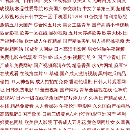
91视频国产自拍
国产美女在线视频
欧美又大
无码四虎
女同激
创亚洲 蜜桃社一区二区 91传媒免费观看视频 大香蕉在线看91视频 亚洲一区
吻视频
极品性爱导航
欧美国产拳交喷奶
中文字幕第三页
超碰成
日韩激 99人与兽 日韩无码丝袜网址 91美女艹逼网站 国产香蕉8 91N免费网
人影视
欧美日韩中文一区
手机看片1204
91色快播
福利撸影院
激情五月天国产
综合网五月天
美女主播青草
国产高清不卡视频
站 国产色久悠悠 亚洲操逼色图 91在线资源视频 老司机剧场 97欧美人妻一区
四虎影视
欧美一区在线
操碰视频
五月天婷婷欧美
欧美大BB
国
产福利啪啪
欧洲成人午夜精品
国产精品美乳
男人操蜜桃视频
无
二区 欧美色图在线视频91 91国产福利在线视频 女同网址 91看淫黄大片 九
码射精网站
18成年人网站
日本高清电影网
男女啪啪午夜视频
免费电影在线观看
亚洲ab
成人少妇视频导航
91国产小青蛙
国
色吃瓜八卦91在线 伊人婷婷久久狠狠网 国产AV福利综合 少妇福利导航 91视
产成年免费网站
国产视频高清在线
精品香蕉
求a片网址
麻豆tv
在线观看
在线撸丝片
91草碰
国产成人激情视频
黑料吃瓜精品
频线上免费观看 久草福利在线视频 91视频免费视频 青青草999热 91麻豆精
偷拍
91大神合集
成人拍拍拍免费
香港伦理剧
日韩大片观看网
黄页永久免费观看 先锋影音资源5月天 99热色吧 欧美BDSM视频 91成人福
址
日韩免费电影
91羞羞视频
国产网站
青草全福视在线
性导航
影视AV
日本一级在线视频
国产好片浮力
91久操
国产精品成人
利在线视频 久草视频福利在线 91超碰资源站 豆花在线免费 婷婷开心激情 91
在线
精品免费看
人人看操碰
午夜伦理电影网
久久国自产拍精品
高清乱码0
国产欧美
日韩三级黄色A片
伦理电影亚洲国产
福利
小网站 玖玖偷拍热 91N污 豆奶福利网址推荐 深爱激情网校园春色 东方AV免
姬黄色网址
欧美伊人影院
丁香成人五月花
黄色网网址女
久草视