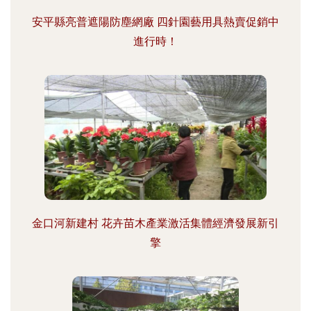
安平縣亮普遮陽防塵網廠 四針園藝用具熱賣促銷中
進行時！
金口河新建村 花卉苗木產業激活集體經濟發展新引
擎