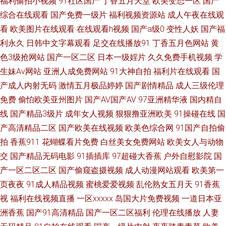
福利偷拍小视频
91社区国产
丁香五月天堂
欧美变态一区
国产
综合在线观看
国产免费一级片
福利视频资源站
成人午夜在线观
也影院 欧美变态肛交 综合蜜桃日韩网站 九幺黄色 91传媒视频在线观看 国产
看
欧美图片在线观看
在线观看h视频
国产a级0
变性人妖
国产福
利永久
日韩中文字幕观看
足交在线播放91
丁香五月色网站
黄
福利AV导航 丝袜足交 91网站在线免费观看下载 麻豆日B在线视频 综合成人
色3级抢网站
国产一区二区
日本一级婬片
久久免费手机视频
学
生妹Av网站
亚洲人成免费网站
91大神自拍
福利片在线观看
国
社区 成人性交大片免费看 日韩精品伦理 91刺激 国产伪娘TS 日本欧美视频
产成人内射无码
激情五月极品婷婷
国产剧情精品
成人三级伦理
免费
偷怕欧美亚州图片
国产AV国产AV
97亚洲精华液
国内精自
91色图区 久久中出欧美 91TV做爱视频 超碰碰一本道 女同亚洲 香蕉嫩草 91
线
国产精品3级片
成年女人视频
狠狠撸亚洲欧美
91操碰在线
国
网页免费 久草福利2 香蕉视频黄在线观看 91最新在线观看网址 欧美亚洲私
产高清精品二区
国产欧美在线视频
欧美色综合网
91国产自拍偷
拍
香蕉911
花蝴蝶看片免费
白丝美女免费网站
欧美女人与动物
人 91pro内射 91亚洲做爱视频 九草精品 中文无码日韩欧 超碰91第一页 免费
交
国产精品无码电影
91插插库
97超碰大香蕉
户外自慰影院
国
产一区二区二区
国产偷窥盗摄视频
成人动漫网站观看
欧美第一
在线观看色色网站 影音先锋三级网络 超碰在91 免费看黄色91 91超碰私人
页夜夜
91成人精品视频
蜜桃爱爱视频
乱伦熟女五月天
91香蕉
视
福利在线视频直播
一区xxxxx
岛国大片免费视频
一道日本亚
wwwcom黄 久久99热网 少妇系列 91黄色网入口 91在线精品视频 在线看黄
洲香蕉
国产91高清精品
国产一区二区福利
伦理在线播放
人妻
av免费在线 福利91高清 欧美性交A 91com在现免费网站 东京热网页欧美 欧