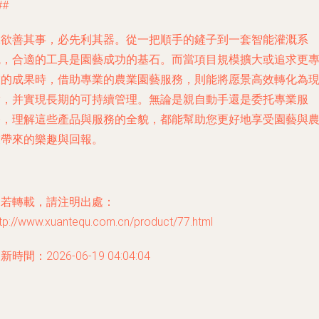
##
工欲善其事，必先利其器。從一把順手的鏟子到一套智能灌溉系
統，合適的工具是園藝成功的基石。而當項目規模擴大或追求更
業的成果時，借助專業的農業園藝服務，則能將愿景高效轉化為
實，并實現長期的可持續管理。無論是親自動手還是委托專業服
務，理解這些產品與服務的全貌，都能幫助您更好地享受園藝與
業帶來的樂趣與回報。
如若轉載，請注明出處：
tp://www.xuantequ.com.cn/product/77.html
新時間：2026-06-19 04:04:04