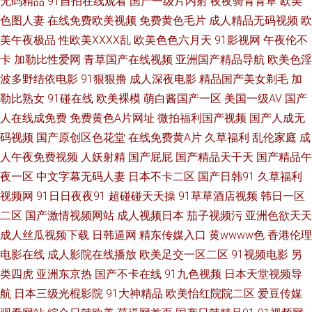
无码精品
91自拍在线观看
国产一级片内射
夜夜骑青青草
欧美
色图人妻
在线免费欧美视频
免费黄色毛片
成人精品无码视频
欧
美性爱网1 91黄在线看 大香蕉999狼 五月天婷婷综合社区网 婷婷日韩一区二
美午夜极品
性欧美ⅩⅩⅩⅩ乱
欧美色色六月天
91影视网
午夜伦不
卡
加勒比性爱网
青草国产在线视频
亚洲国产精品导航
欧美色淫
区三区 麻豆探花 东京热AV网站导航 大香蕉肏你 97资源亚洲综合 人妖操妇幼
波多野结依电影
91狠狠撸
成人深夜电影
精品国产美女剃毛
加
勒比熟女
91碰在线
欧美裸模
萌白酱国产一区
美国一级AV
国产
91福利导航在线观看 国产亚洲欧美专区精品 视频列表日韩 91亚洲 久久精品
人在线成免费
免费黄色A片网址
微拍福利国产视频
国产人成无
码视频
国产原创区色花堂
在线免费黄A片
久草福利
乱伦家庭
成
久久 色色污污视频 www91熟女 老湿机午夜剧场 婷婷亚洲先锋影音 91视频
人午夜免费视频
人妖射精
国产屁屁
国产精品天干天
国产精品午
在线观看h 乱交精品国产欧美 综合色图东京热 传媒二区传媒 麻豆操操操 91
夜一区
中文字幕无码人妻
日本不卡二区
国产日韩91
久草福利
视频网
91日日夜夜91
超碰碰天天操
91草草酒店视频
韩日一区
福利社 超碰资源网 老师机午夜福利Av 午夜成人在线永久 91最新在线观看视
二区
国产激情视频网站
成人视频日本
茄子视频污
亚洲色欲天天
成人丝瓜视频下载
日韩逼网
精东传媒入口
黄wwww色
香港伦理
频在线 久久精品福利资源站 影音先锋加勒比系列 福利久久草 日本韩国久久
电影在线
成人影院在线播放
欧美足交一区二区
91视频电影
另
类四虎
亚洲东京热
国产不卡在线
91九色视频
日本天堂视频导
91极速版在线看 国产精品久久自啪 日韩第一页精品 91三及片网址 黑丝露胸
航
日本三级光棍影院
91大神精品
欧美怡红院院二区
爱豆传媒
抖胸美女 午夜剧场久久 91美网站 久久艹一本 亚洲三级网址 92国产视频 黄