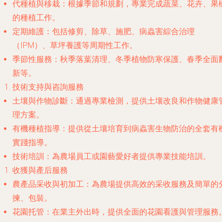
代種植與移栽
：根據季節和規劃，專業完成蔬菜、花卉、果
的種植工作。
定期維護
：包括修剪、除草、施肥、病蟲害綜合治理
（IPM）、草坪養護等周期性工作。
季節性服務
：秋季落葉清理、冬季植物防寒保護、春季全面
新等。
技術支持與咨詢服務
土壤與作物診斷
：通過專業檢測，提供土壤改良和作物健康
理方案。
有機種植指導
：提供從土壤培育到病蟲害生物防治的全套有
實踐指導。
技術培訓
：為農場員工或園藝愛好者提供專業技能培訓。
收獲與產后服務
農產品采收與初加工
：為農場提供高效的采收服務及簡單的
揀、包裝。
花園托管
：在業主外出時，提供全面的花園看護與管理服務