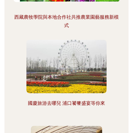
西藏農牧學院與本地合作社共推農業園藝服務新模
式
國慶旅游去哪兒 浦口饕餮盛宴等你來