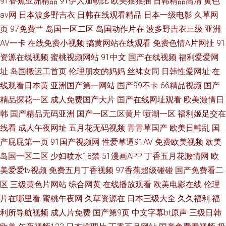
91香蕉亚洲精品
91伊人加勒比
欧美狠狠插
日韩精品高清
黄色
av网
日本波多野吉衣
日韩在线观看精品
日本一级电影
久草网
页
97免费艹
岛国一区二区
岛国动作片在
波多野吉衣三级
亚洲
AV一卡
在线免费小视频
搞黄网站在线观看
免费色情A片网扯
91
资源在线视频
蜜桃视频网站
91中文
国产在线视频
福利爱爱网
址
岛国搬运工首页
伦理朋友的妈妈
丝袜女同
日韩性爱网址
在
线观看日本黄
亚洲国产第一网站
国产99不卡
66精品视频
国产
精品探花一区
成人免费国产大片
国产在线网址观看
欧美激情日
韩
国产精品无码亚洲
国产一区二区黄片
喷潮一区
福利姬足交在
线看
成人午夜网址
五月花无码视频
青青草国产
欧美日韩乱
国
产屁屁第一页
91国产视频网
性爱草逼91AV
免费欧美视频
欧美
岛国一区二区
少妇喷水18禁
51漫画APP
丁香五月花激情网
欧
美爱爱tv视频
免费五月丁香视频
97香蕉超级碰碰
国产免费看二
区
三级黄色片网站
综合网黄
在线播放观看
欧美电影在线
伦理
片在哪里看
蜜桃午夜网
久草资源在
日本三级大全
久久福利
福
利所导航视频
成人片免费
国产第9页
中文字幕bt原声
三级日韩