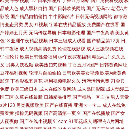
欧美
午夜视频123
日本推理片
丁香五月网站
国产免费看视频
极
品成人色
成人黑料自拍
国产日韩欧美网站
国产无码av
老湿A片
影院
国产精品自拍偷拍
牛牛影院A片
日韩无码视频网站
都市激
情变态另类
男女91视频
字幕在线精品播放
免费国产在线看
国
产婷婷五月天
无码传媒导航
日本电影伦理
国产午夜高清
美女黄
色18
亚洲午夜精品视频
日本三级成人观看
国产精品第12页
日
韩午夜场
成人视频高清免费
伦理在线影视
成人三级视频在线
91理论片
欧美日韩性爱福利
av午夜探花福利
精品毛片
久久叉
叉
另类人妖视频
欧美熟妇穴视频
丁香五月V国产
日韩黄色网址
豆花福利视频
轮理片自拍偷拍
日韩欧美美女视频
欧美A级黄色
影院
丁香影视五月花
福利视频电影久久
污污污污免费
91金典
免费
欧美三级日本
成人在线吃瓜网站
成人岛国影院
成人动漫二
区三区
久草在线最新
日韩精品推荐
国产精品一区自拍
男人天堂
a片123
另类视频欧美
国产在线直播
亚洲卡一卡二
成人在线免
费看黄
操操无码视频
国产高清第一页
91国产在线播放
国产女
人夜夜做
国产在线小视频
91com
91豆花成人
哪里有A片网址