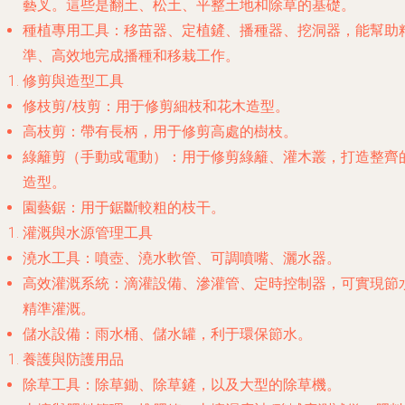
藝叉。這些是翻土、松土、平整土地和除草的基礎。
種植專用工具
：移苗器、定植鏟、播種器、挖洞器，能幫助
準、高效地完成播種和移栽工作。
修剪與造型工具
修枝剪/枝剪
：用于修剪細枝和花木造型。
高枝剪
：帶有長柄，用于修剪高處的樹枝。
綠籬剪
（手動或電動）：用于修剪綠籬、灌木叢，打造整齊
造型。
園藝鋸
：用于鋸斷較粗的枝干。
灌溉與水源管理工具
澆水工具
：噴壺、澆水軟管、可調噴嘴、灑水器。
高效灌溉系統
：滴灌設備、滲灌管、定時控制器，可實現節
精準灌溉。
儲水設備
：雨水桶、儲水罐，利于環保節水。
養護與防護用品
除草工具
：除草鋤、除草鏟，以及大型的除草機。