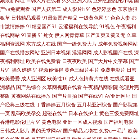
频最新网址
日韩大片在线看
久久亚洲人成
亚州色图乱伦小说
国
费看 影音先锋av资源在线 福利色不卡导航 午夜成人精品一区二三 成人18福
产va免费观看
国产人妖第二
成人影片h
91色婷婷瑟色
东京热狠
狠草
日韩精品观看
91最新国产精品
一级黄色网
91色色人妻
都
利视频网站 日韩精品极品 91热爆在线视频 精品国产不卡一区 91看恋足 欧美
市激情婷婷
91精品国产91
云涩福利在线导航
91视色
午夜福利
日韩中出 91视频网站在线观看免费 欧日美小视频 91麻豆竹菊国产精品一级
在线网站
91直播
91处女
伊人网青青草
国产又爽又黄又无
久草
福利资源网
东方成人在线
国产一级免费大片
成年免费视频网站
九一色综合 影音先锋毛片资源 久草视频久久色 91传媒短片 国标一级9精品
国产在线播放网站
亚洲日本视频
淫淫网网
成人影视国产在线
深
夜福利网址
欧美在线免费看
日夜夜欧美
国产大片中文字幕
国产
999 一级少女一线天 国产极品久久 无码92 97资总站中文字幕 欧美少女性交
片91
操久婷婷
91视频你懂得
黄色三级片毛片
免费电影片
日韩
欧美爱爱
成人亚洲区
欧美性16
成人色情黄片在线
在线观看亚
91黄色颜色 男人天堂com 九一久久国产精品 男女AV 一级无码片 色婷婷影院
洲精品
国产热综合
久草网视频在线看
午夜精品网影院
伦理片完
在钱 97视频在线看看 人妻亚洲一区二区三区 91亚洲精选 男女男啪啪啪 91
整版
黄视网站在线播放
国产片自拍
国产在线91
AV亚洲网址
国
产经典三级在线
丁香婷婷五月综合
五月花亚洲综合
国产影院第
在线观看视频网址 日韩无码一卡 91伊人在线影院 色色欧美久 波多野结依电
一页
乱码欧美孕交
超碰在线艹
日本在线护士
黄色三级免费网址
香港电影伦理片
91黄色电影
亚洲一区成人视频
国产福利电影
影无码 色情五月 91熊貓 欧美国产日韩婷婷色 91科阴 四虎东方在线观看网址
日韩成人影片
男的天堂网AV
国产精品尤物在
免费a一毛片
欧美