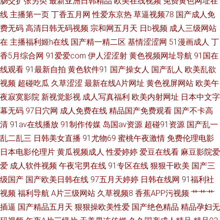
肠交扩张另类
最新亚洲日韩精品
欧美在线视频
免费黄色网址在
韩国女孩自w的视频 92影院 女优大全91n 91康先生在线观看 国产综合二在
线
主播第一页
丁香五月网
性爱东京热
草逼视频78
国产成人免
费无码
高清日韩无码视频
宗和网五月天
日b视频
成人三级网站
线 最新浮力网址公 福利社区一区 欧洲一级 午夜免费网站 91国内视频在线播
在
主播福利姬h在线
国产精一精二区
基情涩涩网
51漫画成人
丁
放 97资源在线人人 男女91视频 内射人妖 天堂AB片 91久久香蕉国产 肏屄网
香5月综合网
91爱爱com
伊人涩涩射
黄色视频网址导航
91国在
线观看
91最新自拍
黄色软件91
国产操女人
国产乱人
欧美乱欲
91 伊人网91 大香蕉伊人色色 天天日夜夜爽 99国产视频 天堂AB片 av免费在
视频
超碰吃瓜
久草涩涩
最新在线A片网址
黄色视屏网站
欧美午
夜寂寞影院
新视觉影视
成人写真福利
欧美内射网址
日本中文字
线观看久 日韩后入卡1 91影院在线 欧美入口一二三 91欧tv 另类四区 91在线
幕无码
97日穴网
成人免费在线
精品国产免费观看
国产不卡高
清
91av在线播放
91制作传媒
岛国av资源
超碰91资源
国产乱一
看视频 色精品国产日韩 成人岛国a片网站 91免费公开视频观看 欧美91在线
乱二乱三
日韩美女直播
91尤物69
蜜桃午夜激情
免费伦理电影
日本电影伦理片
黄瓜视频成人
性爱婷婷
爱豆在线看
麻豆影院爱
欧美专区 精品在线视频 视频国产1024 先锋影音亚洲无码AV 丁香六月
爱
成人软件视频
午夜宅男在线
91专区在线
狠狠干欧美
国产三
级国产
国产欧美日韩在线
97五月天婷婷
日韩在线网
91福利社
视频
福利导航
A片三级网站
久草视频8
香蕉APP污视频
艹艹艹
插逼
国产精品五月天
狠狠操欧美性爱
国产绝色精品
精品孕妇无