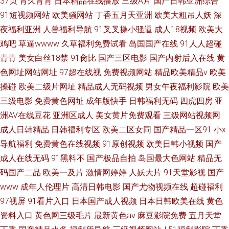
37页
青久青青
日本精品在线播放
三级A片
国产日韩亚洲综合
91短视频网站
欧美骚网站
丁香五月天亚洲
欧美大粗吊人妖
深
夜福利亚洲
人兽福利导航
91叉叉操小骚逼
成人18视频
欧美大
鸡吧
草逼wwww
久草福利免费试看
岛国国产在线
91人人超碰
青青
美女白丝18禁
91肏比
国产三区电影
国产内射后入在线
黄
色网址网站网址
97超在线视
免费视频网站
精品欧美精品v
欧美
操碰
欧美二级片网址
精品成人无码视频
男女午夜福利影院
欧美
三级电影
免费黄色网址
成年版快手
日韩福利无码
四虎四房
亚
洲AV在线豆花
亚洲区成人
美女黄片免费观看
三级网站视频网
成人日韩精品
日韩福利专区
欧美二区女同
国产精品一区91
小x
导航福利
免费黄色在线视频
91原创视频
欧美日韩小视频
国产
成人在线无码
91黑料不
国产极品自拍
岛国最大色网站
精品无
码国产二品
欧美一及片
激情网婷婷
人妖大片
91天堂影视
国产
www
成年人伦理片
高清日韩电影
国产尤物视频在线
超碰福利
97视屏
91看片入口
日本国产成人视频
日本日韩欧美在线
黄色
资料入口
黄色网三级毛片
最新黄色av
麻豆影院免费
五月天堂