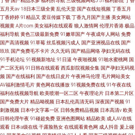
丁香
国产精品水多
福利所导航
三级视频网站J
51福利影院
丁香
五月天av
18日本三级全黄
乱伦天堂
国产在线短视频
丁香五月
丁香婷婷
91精品又
爱豆传媒下载
丁香九月国产主播
美女网站
视频黄
A片com
美女福利在线观看
狼人激情网
伦理片香港
极品
福利导航
黄色三级最新免费
91嫩草国产
午夜成年人网站
免费
国产高清视频
91草莓
丝瓜视频污成人
国产亚洲视品在线
国产
玖玖
国产免费毛不卡片
久久无码
国产精品网络
孕妇无码在线
91手机论坛
91视频新地址
91日逼
午夜啪视频
91啪水蜜桃网
国
产二区无码
91日韩在线观看
西瓜影院视频全集
国产孕妇无码视
频
国产在线福利
国产在线日皮片
午夜神马伦理
毛片网站美女
AV福利激情毛片
黄色网在线播放
91视频免费在线
91午夜在线
福利在线视频导航
欧美喷潮一区二区
午夜理论片
日本第二片区
国产免费大片
精品呦视频
日本乱伦高清无码
深夜国产视频
91
刺激视频
日本中文字幕一区
日韩免费精品视频
日本高清v
欧美
日韩伦理午夜
91碰超免费
亚洲色图网站
精品欧美
成人AV在线
观看
日本a级在线
干露脸熟女
在线观看黄色网
成人抖音
爰上碰