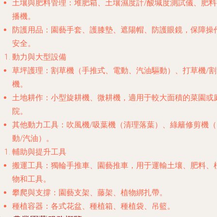
土壤與肥料管理
：堆肥箱、土壤濕度計/酸堿度測試儀、肥料
播機。
防護用品
：園藝手套、護膝墊、遮陽帽、防護眼鏡，保障操
安全。
動力與大型設備
草坪護理
：割草機（手推式、電動、汽油驅動）、打草機/割
機。
土地耕作
：小型旋耕機、微耕機，適用于較大面積的菜園或
院。
其他動力工具
：吹風機/吸葉機（清理落葉）、綠籬修剪機（
動/汽油）。
輔助與提升工具
搬運工具
：獨輪手推車、園藝推車，用于運輸土壤、肥料、
物和工具。
攀爬與支撐
：園藝支架、藤架、植物綁扎帶。
種植容器
：各式花盆、種植箱、種植袋、吊籃。