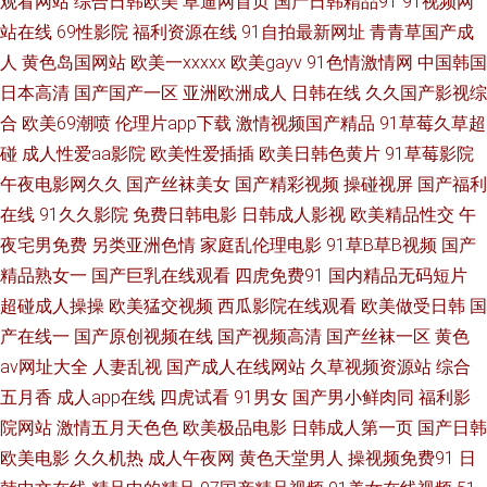
观看网站
综合日韩欧美
草逼网首页
国产日韩精品91
91视频网
站在线
69性影院
福利资源在线
91自拍最新网址
青青草国产成
色网入口站未满18 中文字幕在线欧洲 俺来也俺去也肛交 乱日P欧美 亚洲情
人
黄色岛国网站
欧美一xxxxx
欧美gayv
91色情激情网
中国韩国
日本高清
国产国产一区
亚洲欧洲成人
日韩在线
久久国产影视综
色国产精品 超碰人人成人 欧美成人久久六月色三 91次元黄色页面 www天堂
合
欧美69潮喷
伦理片app下载
激情视频国产精品
91草莓久草超
碰
成人性爱aa影院
欧美性爱插插
欧美日韩色黄片
91草莓影院
黄 日韩婷婷五月 91素人約啪 久久精品网 在线观看淫藏漫阁入口 www91男
午夜电影网久久
国产丝袜美女
国产精彩视频
操碰视屏
国产福利
在线
91久久影院
免费日韩电影
日韩成人影视
欧美精品性交
午
人 日本成人天堂在线 91免费福利在线视频 黄色亚洲 色资源在线 91夜剧场
夜宅男免费
另类亚洲色情
家庭乱伦理电影
91草B草B视频
国产
久草福利免费 影音先锋av成人电影 91在线小视频 精东黄色 亚洲精品一区二
精品熟女一
国产巨乳在线观看
四虎免费91
国内精品无码短片
超碰成人操操
欧美猛交视频
西瓜影院在线观看
欧美做受日韩
国
区无码 福利研究所网址导航 色播东京热 国产福利AV网站 午夜寂寞视频福利
产在线一
国产原创视频在线
国产视频高清
国产丝袜一区
黄色
av网址大全
人妻乱视
国产成人在线网站
久草视频资源站
综合
91网在线看 黑丝美女av91 五月天先锋影音 俺也去色官网站 伦乱一区二区 夜
五月香
成人app在线
四虎试看
91男女
国产男小鲜肉同
福利影
院网站
激情五月天色色
欧美极品电影
日韩成人第一页
国产日韩
夜骑人人乐 99久久国产免费观 91精品视频入口 美女黑丝视频网站 91草13
欧美电影
久久机热
成人午夜网
黄色天堂男人
操视频免费91
日