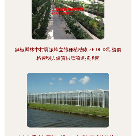
無極縣林中村龔振峰立體種植槽廠 ZF DL03型號價
格透明與優質供應商選擇指南