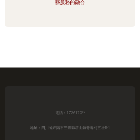
藝服務的融合
電話：1736170**
地址：四川省綿陽市三臺縣塔山鎮青春村五社5-1