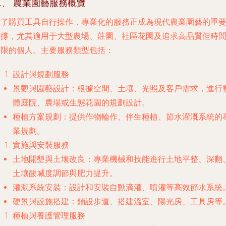
二、 農業園藝服務概覽
除了購買工具自行操作，專業化的服務正成為現代農業園藝的重
支撐，尤其適用于大型農場、莊園、社區花園及追求高品質但時
有限的個人。主要服務類型包括：
設計與規劃服務
景觀與園藝設計
：根據空間、土壤、光照及客戶需求，進行
體庭院、農場或生態花園的規劃設計。
種植方案規劃
：提供作物輪作、伴生種植、節水灌溉系統的
業規劃。
實施與安裝服務
土地開墾與土壤改良
：專業機械和技能進行土地平整、深翻
土壤酸堿度調節與肥力提升。
灌溉系統安裝
：設計和安裝自動滴灌、噴灌等高效節水系統
硬景與設施搭建
：鋪設步道、搭建溫室、陽光房、工具房等
種植與養護管理服務