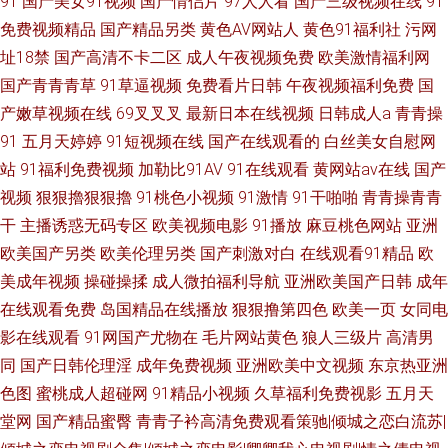
91
国产美女91视频
国产情侣片
97人人看
国产三级视频在线
91
免费视频精品
国产精品另类
黄色AV网站人
黄色91福利社
污网
址18禁
国产高清不卡二区
成人午夜视频免费
欧美激情福利网
国产青青青草
91草逼视频
免费看片日韩
午夜视频福利免费
国
产嫩草视频在线
69叉叉叉
最新日本在线视频
日韩成人a
青青操
91
五月天婷婷
91短视频在线
国产在线观看的
白丝美女自慰网
站
91福利免费视频
加勒比91AV
91在线观看
黄网站av在线
国产
视频
狠狠擼狠狠擼
91桃色小视频
91激情
91干啪啪
青青操青青
干
主播诱惑无码专区
欧美视频电影
91播放
麻豆桃色网站
亚洲
欧美国产另类
欧美伦理另类
国产刺激对白
在线观看91精品
欧
美成年视频
操碰操揉
成人微拍福利导航
亚洲欧美国产日韩
成年
在线观看免费
岛国精品在线播放
狠狠撸第四色
欧美一页
女同电
影在线观看
91网国产尤物在
毛片网站黄色
狼人三级片
高清男
同
国产日韩伦理淫
成年免费视频
亚洲欧美中文视频
东京热亚洲
色图
蜜桃成人超碰网
91精品小视频
久草福利免费视影
五月天
堂网
国产精品蜜臀
青青子衿高清免费观看策驰|倾城之恋白流苏|