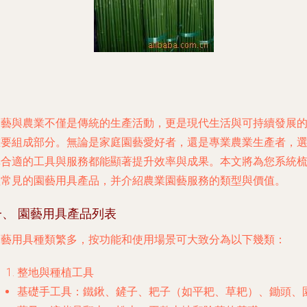
園藝與農業不僅是傳統的生產活動，更是現代生活與可持續發展
重要組成部分。無論是家庭園藝愛好者，還是專業農業生產者，
擇合適的工具與服務都能顯著提升效率與成果。本文將為您系統
理常見的園藝用具產品，并介紹農業園藝服務的類型與價值。
一、 園藝用具產品列表
園藝用具種類繁多，按功能和使用場景可大致分為以下幾類：
整地與種植工具
基礎手工具
：鐵鍬、鏟子、耙子（如平耙、草耙）、鋤頭、