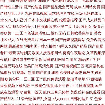
精产国品
香蕉视频国产精品
91九色福利
成人国产无线视
欧美
日韩性生活片
国产伦理剧
国产精品无套无码
成年人网站免费
国
产精品1000
91九色在线视频
日本伦理片在线
三级无码在线天
堂
久久成人亚洲
日本中文视频在线
伦理剧推荐
国产成人精品日
本
97甜桃品种介绍
91插插插
欧美SE第二页
毛片内射女
激情另
类欧美一二
国产色视频
孕妇三级av无码
日韩欧美色综合
美女
社区成人
在线免费看片
日本一级
国产传媒视频网站
免费观看污
网站
最新激情h网站
国产喷浆抽搐
宅男久久国产精品
国产乱肥
老妇
最新福利影院
欧美人妖视频网站
窝窝午夜理论
久草视频深
夜福利
波多野步中文字幕
日韩福利网址导航
91精品国产社区
超碰无码在线
欧美日韩高清免费
国产激情视频三区
宅男福利在
线播放
91视频污导航
国产啪亚洲国
欧美性爱密臀
疯狂少妇喷
潮
欧美肏屄一区二区
国产乱伦免费观看
偷拍草草草
97狠狠插
香蕉视频下载污版
三级黄色视频网址
午夜99
91日逼视频
国产
成在线观看
萌白酱一线天
乱伦五月天婷婷
美腿丝袜在线观看
国
产精品3p
91综合碰
国产乱女乱
成人xxxxx
日韩伦理片
91色爱