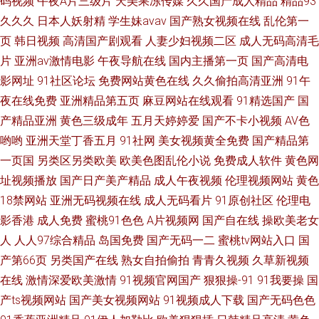
码视频
午夜A片三级片
天美果冻传媒
久久国产成人精品
精品93
久久久
日本人妖射精
学生妹avav
国产熟女视频在线
乱伦第一
页
韩日视频
高清国产剧观看
人妻少妇视频二区
成人无码高清毛
片
亚洲av激情电影
午夜导航在线
国内主播第一页
国产高清电
影网址
91社区论坛
免费网站黄色在线
久久偷拍高清亚洲
91午
夜在线免费
亚洲精品第五页
麻豆网站在线观看
91精选国产
国
产精品亚洲
黄色三级成年
五月天婷婷爱
国产不卡小视频
AV色
哟哟
亚洲天堂丁香五月
91社网
美女视频黄全免费
国产精品第
一页国
另类区另类欧美
欧美色图乱伦小说
免费成人软件
黄色网
址视频播放
国产日产美产精品
成人午夜视频
伦理视频网站
黄色
18禁网站
亚洲无码视频在线
成人无码看片
91原创社区
伦理电
影香港
成人免费
蜜桃91色色
A片视频网
国产自在线
操欧美老女
人
人人97综合精品
岛国免费
国产无码一二
蜜桃tv网站入口
国
产第66页
另类国产在线
熟女自拍偷拍
青青久视频
久草新视频
在线
激情深爱欧美激情
91视频官网国产
狠狠操-91
91我要操
国
产ts视频网站
国产美女视频网站
91视频成人下载
国产无码色色