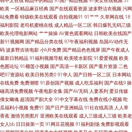
韩中文在线
精品中的精品
97国产精品视频
91美女在线视频
51
国产精品熟女一区 亚洲色福利天堂 肏屄视频一区 欧洲香蕉av电影 91精品无
欧美
一区精品麻豆经典
国产在线观看资源
波多野洁衣视频
污网
码 国产成人在线综合 日韩操逼一区二区 91密臀久久 日韩无码久久级 91香蕉
站免费看
特级欧美在线观看
自拍视频91
91艹艹
久草网在线
18
福利影院
老司机蜜桃在线
成人精品一区二区
韩日爆乳无码三级
电影院 熟妇人妻精品一区二区 男人天堂AV三级片 亚洲国产91线视频 色情仓
欧美伦理电影网站
艹艹操操
AV黄色观看网站
日韩欧美在线国产
新91视频网
国产精品分类在线
97午夜福利视频
岛国AV动作无
库 91黄色刺激 91官方传媒免费线观看 91丝袜网站 91香蕉视频在线观 91网
码
波多野吉依电影
小h片免费
国产精品色色视屏
国产午夜成人
最新日韩精品
91福利视频导航
欧美喷水影院
91爱爱视频
欧美
站永久免费看视频 传媒91福利 激情文学怡春院 青青草原黄色视频 性欧美久
色图论坛
91榴莲小视频
国产高清一卡新区
国产看片资源
二色
吧97资源站
欧美日韩另类0
91华人
国产日韩一区二区
日本网站
久 91情爱论坛 久久aw精品 性女精品 国产91系列在线 午夜福利A∨AV无码
在线免费
免费潮喷
91原创国产视频
成人吃瓜福利
国产在线9
操
av草逼网 美女尤物强操 91黄色在线观看 国产精品自拍一区 无码砖区 91淫黄
碰高清免费视频
午夜电影全集
国产AV无码
人妻系列
爱豆传媒
倩女幽魂
超清国产剧大全
91中文字幕在线
免费在线小视频
吃
视频 久草cn 亚洲色天堂五月丁香 九色福利国产91 91版动漫视 国产精品久久
瓜福利小视频
免费91
国产日产亚洲精品
91社在线高清
人人草
香蕉
激情另类图片
亚洲欧美在线观看
成人三级成人三级
欧美老
欧美精选 性爱福利视频网站 www黄ww 欧美区一区二A片视频 91国产黑丝原
女人bb
日日操第一页
91网豆花视频
91福利剧场
免费影视观看