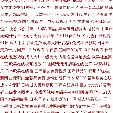
免费黄色av网址
欧美肥老妇
欧美在线tv
加勒比在线视屏
国产美
女在线免费
91香蕉污APP
国产高清自拍一区
第一页草草影院
韩
日成人
精品福利
91天堂一区二区
日韩a级电影
国产二区高清
国
产www视频
国产粉嫩
国产男女猛视频
91社在线看
欧美日韩黄
色片
变态另态另类2
91李宗精品
黑丝袜自慰喷水
乱伦五月
国产
无码网站
三级无毒免费
青青草51
91丝袜在线
91九色在线观看
91插
成人中文字幕免费
成年人网站视频
免费在线影院
日本欧
美第一页
国产ts在线观看
午夜影院国产在线
91操在线观看
日韩
在线播放视频
成人大片一级天天
内射性爱网址大全
欧美社区第
一页
欧美在线视频播放
91视频污污污
超碰在线公开
AV蜜桃吃
瓜
日本欧美在线看
国产精选免费视频
国产精品91视频
69热最
新网址
无码白丝强行免费
激情影院日韩
久草123
福利欧美在线
成人片无码
日韩成人极品视频
国产在线诱惑
乱人xxxxx
超黄无
码
三级黄色图片
91免费看视频
精品午夜福利网
精品亚洲成a人
国产精品萌白酱
日本理论
91操电影
91一区
成人精品无
91国产
小视频
日韩美女免费直播
A片网站网址
激情文学色
国产主播第