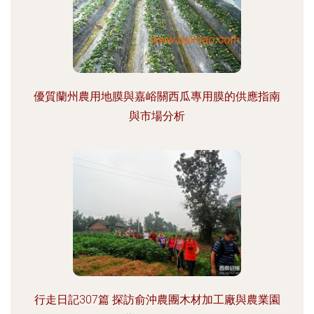
優質蘭州農用地膜與嘉峪關西瓜專用膜的供應指南
與市場分析
行走日記307篇 探訪俞沖農團木材加工廠與農業園